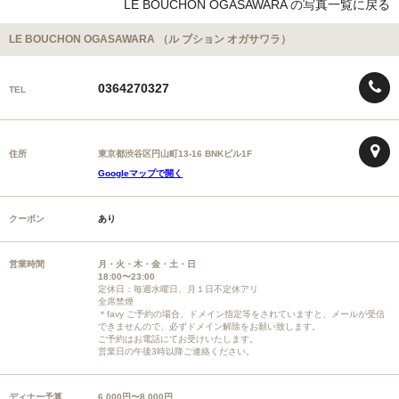
LE BOUCHON OGASAWARA の写真一覧に戻る
LE BOUCHON OGASAWARA （ル ブション オガサワラ）
0364270327
TEL
住所
東京都渋谷区円山町13-16 BNKビル1F
Googleマップで開く
クーポン
あり
営業時間
月・火・木・金・土・日
18:00〜23:00
定休日：毎週水曜日、月１日不定休アリ
全席禁煙
＊favy ご予約の場合、ドメイン指定等をされていますと、メールが受信
できませんので、必ずドメイン解除をお願い致します。
ご予約はお電話にてお受けいたします。
営業日の午後3時以降ご連絡ください。
ディナー予算
6,000円〜8,000円